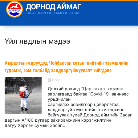
Үйл явдлын мэдээ
Амралтын өдрүүдэд Чойбалсан хотын нийтийн эзэмшлийн
гудамж, зам талбайд халдваргүйжүүлэлт хийгдэнэ
6 жил
Дэлхий дахинд “Цар тахал” хэмээн
зарлагдаад байгаа “Сovid-19” өвчнөөс
урьдчилан
сэргийлэх зорилгоор цэвэрлэгээ,
халдваргүйжүүлэлтийн ажил зохион
байгуулах тухай Дорнод аймгийн Засаг
даргын А/180 дугаар захирамжийн хэрэгжилтийн
дагуу Хэрлэн сумын Засаг...