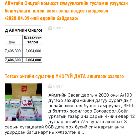
Аймгийн Онцгой комисст хүмүүнлэгийн тусламж үзүүлсэн
байгууллага, иргэн, хамт олны нэгдсэн мэдээлэл
/2020.04.09-ний өдрийн байдлаар/
6 жил
Төгсөх ангийн сурагчид ҮНЭГҮЙ ДАТА ашиглаж эхэллээ
6 жил
Аймгийн Засаг даргын 2020 оны А/190
дүгээр захирамжийн дагуу сурагчдыг
онлайн хичээлд бүрэн хамруулах, ЭЕШ-
д бэлтгэх зорилгоор Боловсрол,Соёл
урлагын газар энэ сарын 4-ний өдөр 12
дугаар ангийн 775 сурагч ашиглах 3
сарын хугацаатай 9GB дата эрх бүхий сим картыг анги
удирдсан багш нарт нь хүлээлгэн ө...