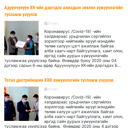
Адуунчулуун ХК-ийн дэргэдэх ахмадын зөвлөл хүмүүнлэгийн
тусламж үзүүлэв
6 жил
Коронавирус /Covid-19/ -ийн
халдвараас урьдчилан сэргийлэх
зорилгоор нийгмийн эрүүл мэндийн
төлөө халуун цэгт ажиллаж байгаа
алба хаагч нарт байгууллага, хамт олон,
иргэд сайн дурын хүмүүнлэгийн
тусламжаа үзүүлсээр байна. Өнөөдөр буюу 2020 оны 04
дүгээр сарын 6-ны өдөр Адуунчулуун ХК-ийн дэргэдэх Б...
Тотал дистрибюшин ХХК хүмүүнлэгийн тусламж үзүүлэв
6 жил
Коронавирус /Covid-19/ -ийн
халдвараас урьдчилан сэргийлэх
зорилгоор нийгмийн эрүүл мэндийн
төлөө халуун цэгт ажиллаж байгаа
алба хаагч нарт байгууллага, хамт олон,
иргэд сайн дурын хүмүүнлэгийн
тусламжаа үзүүлсээр байна. Өнөөдөр 2020 оны 4 дүгээр