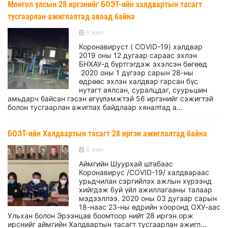
Монгол улсын 28 иргэнийг БОЭТ-ийн халдвартын тасагт
тусгаарлан ажиглалтад аваад байна
6 жил
Коронавируст ( COVID-19) халдвар
2019 оны 12 дугаар сараас эхлэн
БНХАУ-д бүртгэгдэж эхэлсэн бөгөөд
2020 оны 1 дүгээр сарын 28-ны
өдрөөс эхлэн халдвар гарсан бүс
нутагт аялсан, суралцдаг, суурьшин
амьдарч байсан гэсэн өгүүлэмжтэй 56 иргэнийг сэжигтэй
болон тусгаарлан ажиглах байдлаар хяналтад а...
БОЭТ-ийн Халдвартын тасагт 28 иргэн ажиглалтад байна
6 жил
Аймгийн Шуурхай штабаас
Коронавирус /COVID-19/ халдвараас
урьдчилан сэргийлэх ажлын хүрээнд
хийгдэж буй үйл ажиллагааны талаар
мэдээллээ. 2020 оны 03 дугаар сарын
18-наас 23-ны өдрийн хооронд ОХУ-аас
Ульхан болон Эрээнцав боомтоор нийт 28 иргэн орж
ирснийг аймгийн Халдвартын тасагт тусгаарлан ажигл...