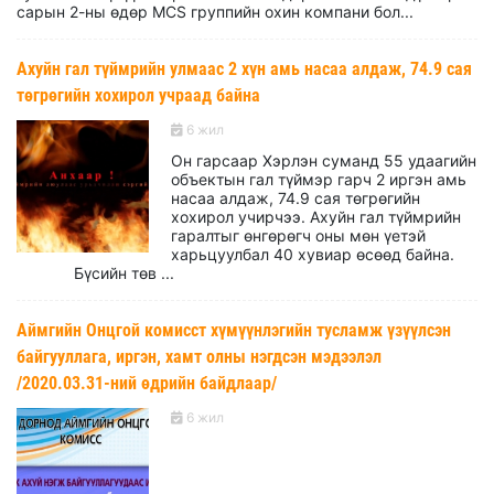
сарын 2-ны өдөр MCS группийн охин компани бол...
Ахуйн гал түймрийн улмаас 2 хүн амь насаа алдаж, 74.9 сая
төгрөгийн хохирол учраад байна
6 жил
Он гарсаар Хэрлэн суманд 55 удаагийн
объектын гал түймэр гарч 2 иргэн амь
насаа алдаж, 74.9 сая төгрөгийн
хохирол учирчээ. Ахуйн гал түймрийн
гаралтыг өнгөрөгч оны мөн үетэй
харьцуулбал 40 хувиар өсөөд байна.
Бүсийн төв ...
Аймгийн Онцгой комисст хүмүүнлэгийн тусламж үзүүлсэн
байгууллага, иргэн, хамт олны нэгдсэн мэдээлэл
/2020.03.31-ний өдрийн байдлаар/
6 жил