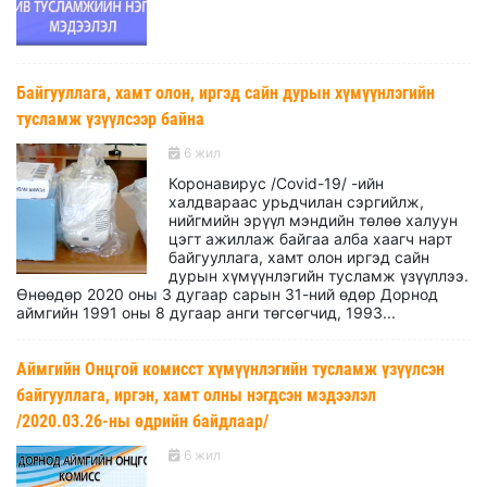
Байгууллага, хамт олон, иргэд сайн дурын хүмүүнлэгийн
тусламж үзүүлсээр байна
6 жил
Коронавирус /Covid-19/ -ийн
халдвараас урьдчилан сэргийлж,
нийгмийн эрүүл мэндийн төлөө халуун
цэгт ажиллаж байгаа алба хаагч нарт
байгууллага, хамт олон иргэд сайн
дурын хүмүүнлэгийн тусламж үзүүллээ.
Өнөөдөр 2020 оны 3 дугаар сарын 31-ний өдөр Дорнод
аймгийн 1991 оны 8 дугаар анги төгсөгчид, 1993...
Аймгийн Онцгой комисст хүмүүнлэгийн тусламж үзүүлсэн
байгууллага, иргэн, хамт олны нэгдсэн мэдээлэл
/2020.03.26-ны өдрийн байдлаар/
6 жил