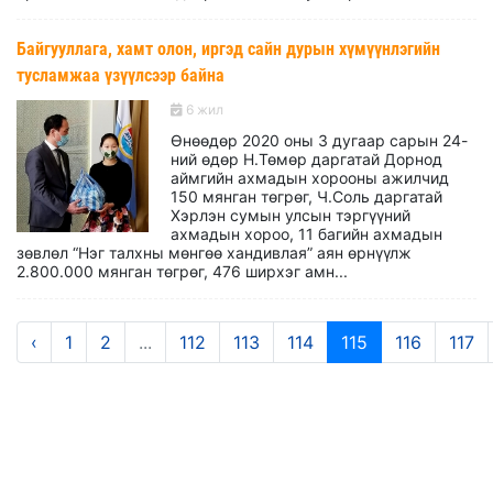
Байгууллага, хамт олон, иргэд сайн дурын хүмүүнлэгийн
тусламжаа үзүүлсээр байна
6 жил
Өнөөдөр 2020 оны 3 дугаар сарын 24-
ний өдөр Н.Төмөр даргатай Дорнод
аймгийн ахмадын хорооны ажилчид
150 мянган төгрөг, Ч.Соль даргатай
Хэрлэн сумын улсын тэргүүний
ахмадын хороо, 11 багийн ахмадын
зөвлөл “Нэг талхны мөнгөө хандивлая” аян өрнүүлж
2.800.000 мянган төгрөг, 476 ширхэг амн...
‹
1
2
...
112
113
114
115
116
117