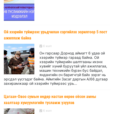
Ой хээрийн түймрээс урьдчилан сэргийлэх зорилгоор 5 пост
ажиллаж байна
6 жил
Он гарсаар Дорнод аймагт 6 удаа ой
хээрийн түймэр гараад байна. Ой
хээрийн түймрийн шалтгааны ихэнх
хувийг хүний буруутай үйл ажиллагаа,
машин техникийн бүрэн бус байдал,
яндангийн оч баригчгүй байх зэрэг нь
эрсдэл үүсгэдэг байна. Аймгийн Засаг даргын А/66 дугаар
захирамжаар ой хээрийн түймрээс урь...
Цагаан-Овоо сумын өндөр настан өөрөө оёсон амны
хаалтаар хүмүүнлэгийн тусламж үзүүлэв
6 жил