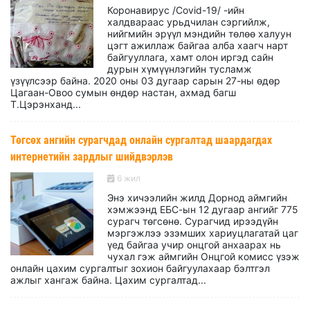
Коронавирус /Covid-19/ -ийн
халдвараас урьдчилан сэргийлж,
нийгмийн эрүүл мэндийн төлөө халуун
цэгт ажиллаж байгаа алба хаагч нарт
байгууллага, хамт олон иргэд сайн
дурын хүмүүнлэгийн тусламж
үзүүлсээр байна. 2020 оны 03 дугаар сарын 27-ны өдөр
Цагаан-Овоо сумын өндөр настан, ахмад багш
Т.Цэрэнханд...
Төгсөх ангийн сурагчдад онлайн сургалтад шаардагдах
интернетийн зардлыг шийдвэрлэв
6 жил
Энэ хичээлийн жилд Дорнод аймгийн
хэмжээнд ЕБС-ын 12 дугаар ангийг 775
сурагч төгсөнө. Сурагчид ирээдүйн
мэргэжлээ эзэмших хариуцлагатай цаг
үед байгаа учир онцгой анхаарах нь
чухал гэж аймгийн Онцгой комисс үзэж
онлайн цахим сургалтыг зохион байгуулахаар бэлтгэл
ажлыг хангаж байна. Цахим сургалтад...