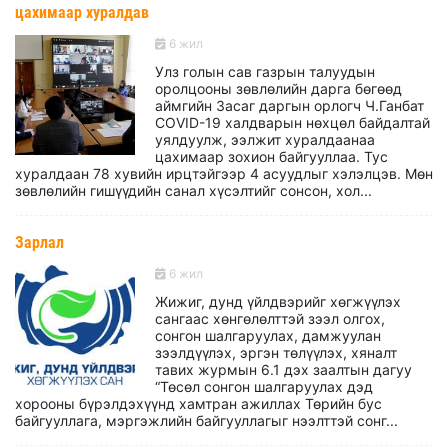
цахимаар хуралдав
6 жил
Улз голын сав газрын талуудын
оролцооны зөвлөлийн дарга бөгөөд
аймгийн Засаг даргын орлогч Ч.Ганбат
СOVID-19 халдварын нөхцөл байдалтай
уялдуулж, ээлжит хуралдаанаа
цахимаар зохион байгууллаа. Тус
хуралдаан 78 хувийн ирцтэйгээр 4 асуудлыг хэлэлцэв. Мөн
зөвлөлийн гишүүдийн санал хүсэлтийг сонсон, хол...
Зарлал
6 жил
Жижиг, дунд үйлдвэрийг хөгжүүлэх
сангаас хөнгөлөлттэй зээл олгох,
сонгон шалгаруулах, дамжуулан
зээлдүүлэх, эргэн төлүүлэх, хяналт
тавих журмын 6.1 дэх заалтын дагуу
“Төсөл сонгон шалгаруулах дэд
хорооны бүрэлдэхүүнд хамтран ажиллах Төрийн бус
байгууллага, мэргэжлийн байгууллагыг нээлттэй сонг...