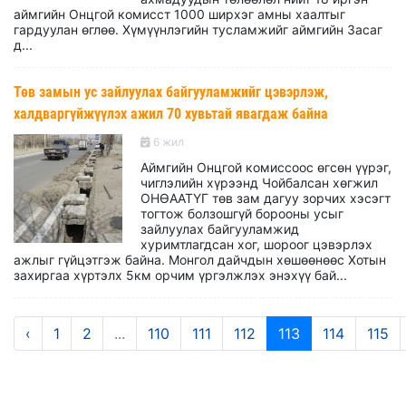
аймгийн Онцгой комисст 1000 ширхэг амны хаалтыг
гардуулан өглөө. Хүмүүнлэгийн тусламжийг аймгийн Засаг
д...
Төв замын ус зайлуулах байгууламжийг цэвэрлэж,
халдваргүйжүүлэх ажил 70 хувьтай явагдаж байна
6 жил
Аймгийн Онцгой комиссоос өгсөн үүрэг,
чиглэлийн хүрээнд Чойбалсан хөгжил
ОНӨААТҮГ төв зам дагуу зорчих хэсэгт
тогтож болзошгүй борооны усыг
зайлуулах байгууламжид
хуримтлагдсан хог, шороог цэвэрлэх
ажлыг гүйцэтгэж байна. Монгол дайчдын хөшөөнөөс Хотын
захиргаа хүртэлх 5км орчим үргэлжлэх энэхүү бай...
‹
1
2
...
110
111
112
113
114
115