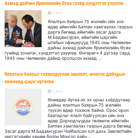
Ахмад дайчин Яринпилийн Өсөх гуайд хүндэтгэл үзүүлэв
6 жил
Ялалтын баярын 75 жилийн ойн энэ
өдөр аймгийн Батлан хамгаалах газрын
дарга бөгөөд аймгийн засаг дарга
М.Бадамсүрэн, аймгийн цэргийн
штабын офицерууд 1945 оны Чөлөөлөх
дайны ахмад дайчин Яринпилийн Өсөх
гуайнд зочилж, хүндэтгэл үзүүлэв. Өнгөрөгч 4 дүгээр сард
1945 оны Чөлөөлөх дайнд оролцсон ахмад ...
Ялалтын баярыг тохиолдуулан зөвлөлт, монгол дайчдын
хөшөөнд цэцэг өргөлөө
6 жил
Өнөөдөр Аугаа их эх орны хоёрдугаар
дайны ялалтын баярын 75 жилийн
түүхэн өдөр тохиож байна. Орос орон
баатарлаг ялалт байгуулсан ойн энэ
өдөр Дорнодчуудаа төлөөлж аймгийн
Батлан хамгаалах газрын дарга бөгөөд
Засаг дарга М.Бадамсүрэн Чойбалсан хот дахь Зөвлөлтийн
нисгэгчдийн хөшөө болон Монгол дайч...