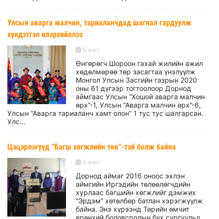
Улсын аварга малчин, тариаланчдад шагнал гардуулж
хүндэтгэл илэрхийллээ
6 жил
Өнгөрөгч Шороон гахай жилийн ажил
хөдөлмөрөө төр засагтаа үнэлүүлж
Монгол Улсын Засгийн газрын 2020
оны 61 дүгээр тогтоолоор Дорнод
аймгаас Улсын “Хошой аварга малчин
өрх”-1, Улсын “Аварга малчин өрх”-6,
Улсын “Аварга тариаланч хамт олон” 1 тус тус шалгарсан.
Улс...
Цэцэрлэгүүд “Багш хөгжлийн төв”-тэй болж байна
6 жил
Дорнод аймаг 2016 оноос эхлэн
аймгийн Иргэдийн төлөөлөгчдийн
хурлаас багшийн хөгжлийг дэмжих
“Эрдэм” хөтөлбөр батлан хэрэгжүүлж
байна. Энэ хүрээнд Төрийн өмчит
ерөнхий боловсролын бүх сургуульд