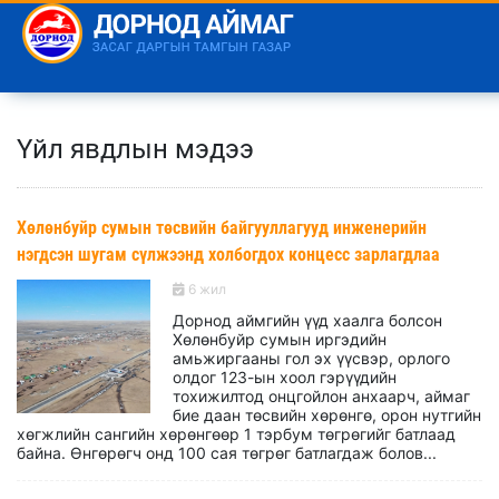
Үйл явдлын мэдээ
Хөлөнбуйр сумын төсвийн байгууллагууд инженерийн
нэгдсэн шугам сүлжээнд холбогдох концесс зарлагдлаа
6 жил
Дорнод аймгийн үүд хаалга болсон
Хөлөнбуйр сумын иргэдийн
амьжиргааны гол эх үүсвэр, орлого
олдог 123-ын хоол гэрүүдийн
тохижилтод онцгойлон анхаарч, аймаг
бие даан төсвийн хөрөнгө, орон нутгийн
хөгжлийн сангийн хөрөнгөөр 1 тэрбум төгрөгийг батлаад
байна. Өнгөрөгч онд 100 сая төгрөг батлагдаж болов...