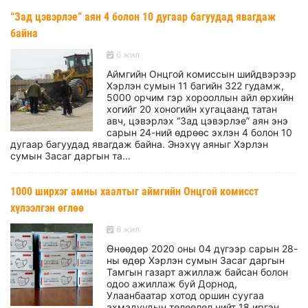
“Зад цэвэрлэе” аян 4 болон 10 дугаар багуудад явагдаж
байна
6 жил
Аймгийн Онцгой комиссын шийдвэрээр
Хэрлэн сумын 11 багийн 322 гудамж,
5000 орчим гэр хорооллын айл өрхийн
хогийг 20 хоногийн хугацаанд татан
авч, цэвэрлэх “Зад цэвэрлэе” аян энэ
сарын 24-ний өдрөөс эхлэн 4 болон 10
дугаар багуудад явагдаж байна. Энэхүү аяныг Хэрлэн
сумын Засаг даргын та...
1000 ширхэг амны хаалтыг аймгийн Онцгой комисст
хүлээлгэн өглөө
6 жил
Өнөөдөр 2020 оны 04 дүгээр сарын 28-
ны өдөр Хэрлэн сумын Засаг даргын
Тамгын газарт ажиллаж байсан болон
одоо ажиллаж буй Дорнод,
Улаанбаатар хотод оршин суугаа
ахмадуудын төлөөлөл нийт 18 иргэн