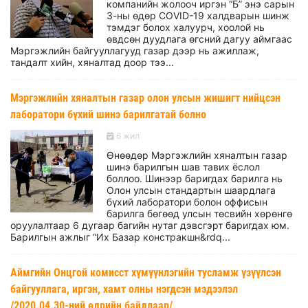
компанийн жолооч иргэн “Б” энэ сарын
3-ны өдөр СOVID-19 халдварын шинж
тэмдэг болох халуурч, хоолой нь
өвдсөн дуудлага өгсний дагуу аймгаас
Мэргэжлийн байгууллагууд газар дээр нь ажиллаж,
тандалт хийн, хяналтад доор тээ...
Мэргэжлийн хяналтын газар олон улсын жишигт нийцсэн
лаборатори бүхий шинэ барилгатай болно
6 жил
Өнөөдөр Мэргэжлийн хяналтын газар
шинэ барилгын шав тавих ёслол
боллоо. Шинээр баригдах барилга нь
Олон улсын стандартын шаардлага
бүхий лаборатори болон оффисын
барилга бөгөөд улсын төсвийн хөрөнгө
оруулалтаар 6 дугаар багийн нутаг дэвсгэрт баригдах юм.
Барилгын ажлыг “Их Базар констракшн&rdq...
Аймгийн Онцгой комисст хүмүүнлэгийн тусламж үзүүлсэн
байгууллага, иргэн, хамт олны нэгдсэн мэдээлэл
/2020.04.30-ний өдрийн байдлаар/