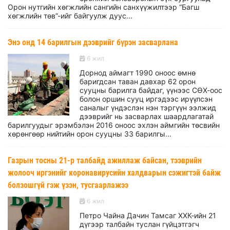
Орон нутгийн хөгжлийн сангийн санхүүжилтээр “Багш
хөгжлийн төв”-ийг байгуулж дуус...
Энэ онд 14 барилгын дээврийг бүрэн засварлана
6 жил
Дорнод аймагт 1990 оноос өмнө
баригдсан таван давхар 62 орон
сууцны барилга байдаг, үүнээс СӨХ-оос
болон оршин сууц иргэдээс ирүүлсэн
саналыг үндэслэн нэн тэргүүн ээлжид
дээврийг нь засварлах шаардлагатай
барилгуудыг эрэмбэлэн 2016 оноос эхлэн аймгийн төсвийн
хөрөнгөөр нийтийн орон сууцны 33 барилгы...
Газрын тосны 21-р талбайд ажиллаж байсан, тээврийн
жолооч иргэнийг коронавирусийн халдварын сэжигтэй байж
болзошгүй гэж үзэн, тусгаарлажээ
6 жил
Петро Чайна Дачин Тамсаг ХХК-ийн 21
дүгээр талбайн туслан гүйцэтгэгч