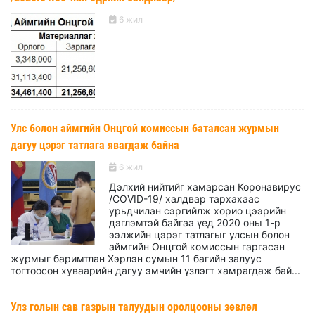
6 жил
Улс болон аймгийн Онцгой комиссын баталсан журмын
дагуу цэрэг татлага явагдаж байна
6 жил
Дэлхий нийтийг хамарсан Коронавирус
/СОVID-19/ халдвар тархахаас
урьдчилан сэргийлж хорио цээрийн
дэглэмтэй байгаа үед 2020 оны 1-р
ээлжийн цэрэг татлагыг улсын болон
аймгийн Онцгой комиссын гаргасан
журмыг баримтлан Хэрлэн сумын 11 багийн залуус
тогтоосон хуваарийн дагуу эмчийн үзлэгт хамрагдаж бай...
Улз голын сав газрын талуудын оролцооны зөвлөл