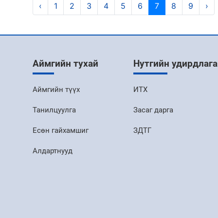
‹
1
2
3
4
5
6
7
8
9
›
Аймгийн тухай
Нутгийн удирдлага
Аймгийн түүх
ИТХ
Танилцуулга
Засаг дарга
Есөн гайхамшиг
ЗДТГ
Алдартнууд