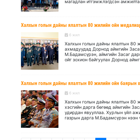
магадлан итгэмжлэгдсэн амжилтаа
Халхын голын дайны ялалтын 80 жилийн ойн медалиар т
6 жил
Халхын голын дайны ялалтын 80 ж
ахмадуудад Дорнод аймгийн Засаг
М.Бадамсүрэн, аймгийн Засаг дар
ойг зохион байгуулах Дорнод аймг
Халхын голын дайны ялалтын 80 жилийн ойн баярын ху
6 жил
Халхын голын дайны ялалтын 80 ж
хэсгийн дарга бөгөөд аймгийн За
удирдан явууллаа. Хурлын үйл ажи
газрын дарга М.Бадамсүрэн нээн ү