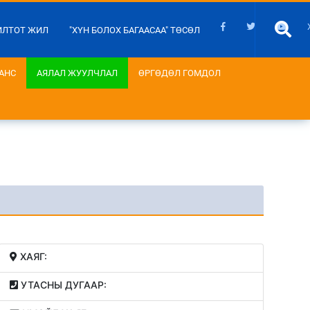
ИЛТОТ ЖИЛ
"ХҮН БОЛОХ БАГААСАА" ТӨСӨЛ
АНС
АЯЛАЛ ЖУУЛЧЛАЛ
ӨРГӨДӨЛ ГОМДОЛ
ХАЯГ:
УТАСНЫ ДУГААР: