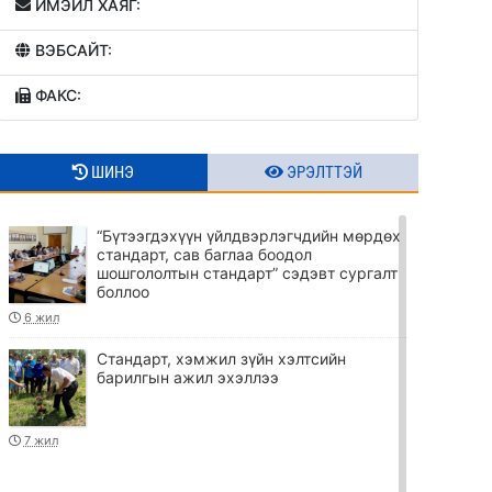
ИМЭЙЛ ХАЯГ:
ВЭБСАЙТ:
ФАКС:
ШИНЭ
ЭРЭЛТТЭЙ
“Бүтээгдэхүүн үйлдвэрлэгчдийн мөрдөх
стандарт, сав баглаа боодол
шошгололтын стандарт” сэдэвт сургалт
боллоо
6 жил
Стандарт, хэмжил зүйн хэлтсийн
барилгын ажил эхэллээ
7 жил