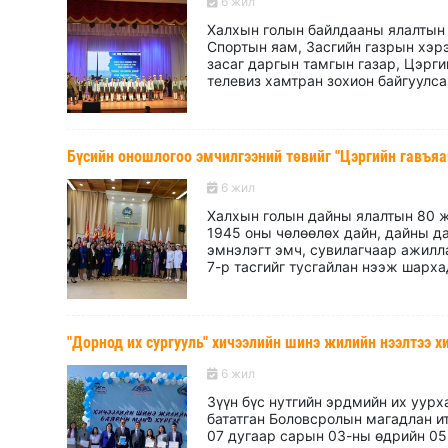
6 жил
Халхын голын байлдааны ялалтын 
Спортын яам, Засгийн газрын хэрэ
засаг даргын тамгын газар, Цэрг
телевиз хамтран зохион байгуулсан
Бүсийн оношлогоо эмчилгээний төвийг "Цэргийн гавъя
6 жил
Халхын голын дайны ялалтын 80 ж
1945 оны чөлөөлөх дайн, дайны д
эмнэлэгт эмч, сувилагчаар ажилл
7-р тасгийг тусгайлан нээж шархад
"Дорнод их сургууль" хичээлийн шинэ жилийн нээлтээ х
6 жил
Зүүн бүс нутгийн эрдмийн их уурх
бататган Боловсролын магадлан и
07 дугаар сарын 03-ны өдрийн 05 