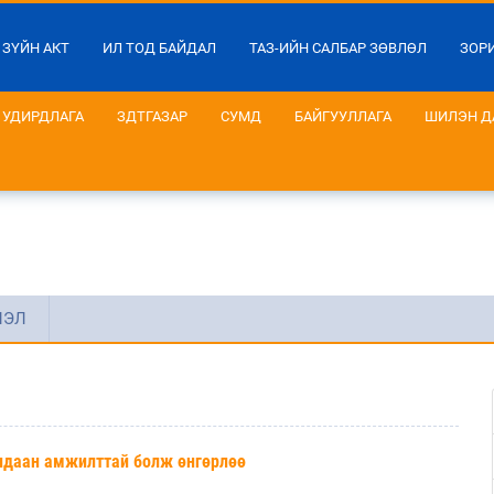
 ЗҮЙН АКТ
ИЛ ТОД БАЙДАЛ
ТАЗ-ИЙН САЛБАР ЗӨВЛӨЛ
ЗОР
УДИРДЛАГА
ЗДТГАЗАР
СУМД
БАЙГУУЛЛАГА
ШИЛЭН Д
ЛЭЛ
алдаан амжилттай болж өнгөрлөө