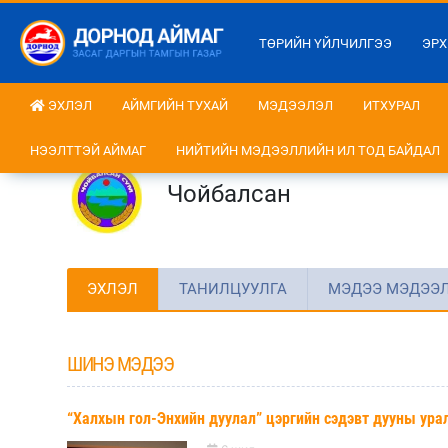
ТӨРИЙН ҮЙЛЧИЛГЭЭ
ЭРХ
ЭХЛЭЛ
АЙМГИЙН ТУХАЙ
МЭДЭЭЛЭЛ
ИТХУРАЛ
НЭЭЛТТЭЙ АЙМАГ
НИЙТИЙН МЭДЭЭЛЛИЙН ИЛ ТОД БАЙДАЛ
Чойбалсан
ЭХЛЭЛ
ТАНИЛЦУУЛГА
МЭДЭЭ МЭДЭЭ
ШИНЭ МЭДЭЭ
“Халхын гол-Энхийн дуулал” цэргийн сэдэвт дууны ур