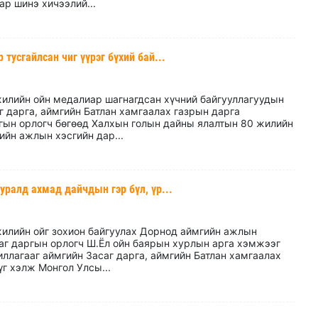
р шинэ хичээлий...
усгайлсан чиг үүрэг бүхий бай...
илийн ойн медалиар шагнагдсан хүчний байгууллагуудын
 дарга, аймгийн Батлан хамгаалах газрын дарга
гын орлогч бөгөөд Халхын голын дайны ялалтын 80 жилийн
ийн ажлын хэсгийн дар...
ралд ахмад дайчдын гэр бүл, үр...
илийн ойг зохион байгуулах Дорнод аймгийн ажлын
саг даргын орлогч Ш.Ёл ойн баярын хурлын арга хэмжээг
ллагааг аймгийн Засаг дарга, аймгийн Батлан хамгаалах
г хэлж Монгол Улсы...