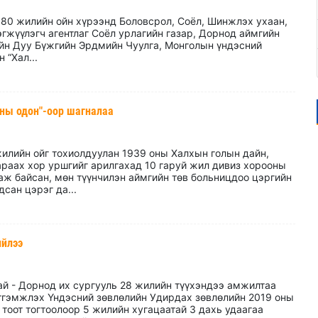
80 жилийн ойн хүрээнд Боловсрол, Соёл, Шинжлэх ухаан,
гжүүлэгч агентлаг Соёл урлагийн газар, Дорнод аймгийн
ийн Дуу Бүжгийн Эрдмийн Чуулга, Монголын үндэсний
 “Хал...
аны одон"-оор шагналаа
илийн ойг тохиолдуулан 1939 оны Халхын голын дайн,
араах хор уршгийг арилгахад 10 гаруй жил дивиз хорооны
аж байсан, мөн түүнчилэн аймгийн төв больницдоо цэргийн
сан цэрэг да...
ийлээ
ай - Дорнод их сургууль 28 жилийн түүхэндээ амжилтаа
тгэмжлэх Үндэсний зөвлөлийн Удирдах зөвлөлийн 2019 оны
тоот тогтоолоор 5 жилийн хугацаатай 3 дахь удаагаа