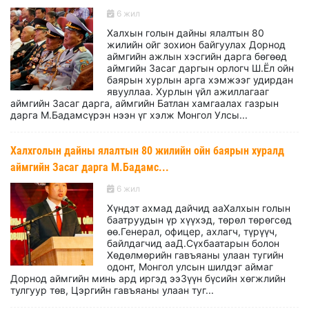
6 жил
Халхын голын дайны ялалтын 80
жилийн ойг зохион байгуулах Дорнод
аймгийн ажлын хэсгийн дарга бөгөөд
аймгийн Засаг даргын орлогч Ш.Ёл ойн
баярын хурлын арга хэмжээг удирдан
явууллаа. Хурлын үйл ажиллагааг
аймгийн Засаг дарга, аймгийн Батлан хамгаалах газрын
дарга М.Бадамсүрэн нээн үг хэлж Монгол Улсы...
Халхголын дайны ялалтын 80 жилийн ойн баярын хуралд
аймгийн Засаг дарга М.Бадамс...
6 жил
Хүндэт ахмад дайчид ааХалхын голын
баатруудын үр хүүхэд, төрөл төрөгсөд
өө.Генерал, офицер, ахлагч, түрүүч,
байлдагчид ааД.Сүхбаатарын болон
Хөдөлмөрийн гавъяаны улаан тугийн
одонт, Монгол улсын шилдэг аймаг
Дорнод аймгийн минь ард иргэд ээЗүүн бүсийн хөгжлийн
тулгуур төв, Цэргийн гавъяаны улаан туг...