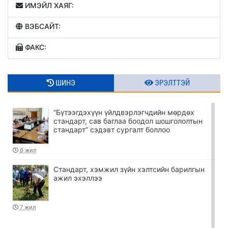
ИМЭЙЛ ХАЯГ:
ВЭБСАЙТ:
ФАКС:
ШИНЭ
ЭРЭЛТТЭЙ
“Бүтээгдэхүүн үйлдвэрлэгчдийн мөрдөх
стандарт, сав баглаа боодол шошгололтын
стандарт” сэдэвт сургалт боллоо
6 жил
Стандарт, хэмжил зүйн хэлтсийн барилгын
ажил эхэллээ
7 жил