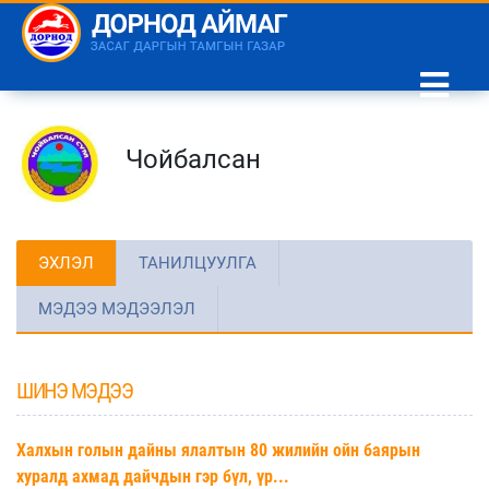
Чойбалсан
ЭХЛЭЛ
ТАНИЛЦУУЛГА
МЭДЭЭ МЭДЭЭЛЭЛ
ШИНЭ МЭДЭЭ
Халхын голын дайны ялалтын 80 жилийн ойн баярын
хуралд ахмад дайчдын гэр бүл, үр...