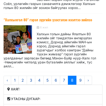
Соёл, урлагийн газрын санаачилга дэмжлэгээр Халхын
голын 80 жилийн ойг зохион байгуулах хороо...
“Халхынгол 80” гэрэл зургийн үзэсгэлэн нээлтээ хийлээ
6 жил
Халхын голын дайны Ялалтын 80
жилийн ойг тэмдэглэн өнгөрүүлэх
комисс, Дорнод аймгийн МАН-ын
хороо, Дорнод аймгийн гэрэл
зурагчдыг холбоо хамтран “Дайны
түүхэн жимээр” гэрэл зургийн
уралдааныг зарласан бөгөөд Мэнэн-Буйр нуур-Халх гол
-Нөмрөгийн чиглэлд уран бүтээлийн аяллыг хийж, тус
аялл...
‹
1
2
3
4
5
6
7
8
9
›
ХАЯГ:
УТАСНЫ ДУГААР: