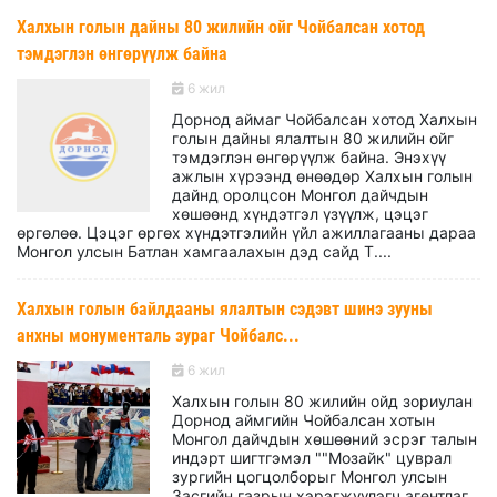
Халхын голын дайны 80 жилийн ойг Чойбалсан хотод
тэмдэглэн өнгөрүүлж байна
6 жил
Дорнод аймаг Чойбалсан хотод Халхын
голын дайны ялалтын 80 жилийн ойг
тэмдэглэн өнгөрүүлж байна. Энэхүү
ажлын хүрээнд өнөөдөр Халхын голын
дайнд оролцсон Монгол дайчдын
хөшөөнд хүндэтгэл үзүүлж, цэцэг
өргөлөө. Цэцэг өргөх хүндэтгэлийн үйл ажиллагааны дараа
Монгол улсын Батлан хамгаалахын дэд сайд Т....
Халхын голын байлдааны ялалтын сэдэвт шинэ зууны
анхны монументаль зураг Чойбалс...
6 жил
Халхын голын 80 жилийн ойд зориулан
Дорнод аймгийн Чойбалсан хотын
Монгол дайчдын хөшөөний эсрэг талын
индэрт шигтгэмэл ""Мозайк" цуврал
зургийн цогцолборыг Монгол улсын
Засгийн газрын хэрэгжүүлэгч агентлаг