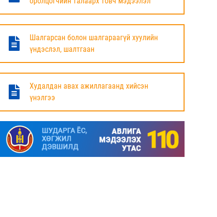
оролцогчийн талаарх товч мэдээлэл
БАЯНДУН СУМЫН ЗАСАГ ДАРГЫН АЖЛЫГ
ХҮЛЭЭЛЦЭЖ БАЙНА
Шалгарсан болон шалгараагүй хуулийн
6 сар
үндэслэл, шалтгаан
МАЛ ТООЛЛОГЫН НЭГДСЭН ДҮНГ
ТАНИЛЦУУЛЛАА.
Худалдан авах ажиллагаанд хийсэн
үнэлгээ
6 сар
ЗАСГИЙН ГАЗРЫН ГИШҮҮД, АЙМАГ,
НИЙСЛЭЛИЙН ИРГЭДИЙН
ТӨЛӨӨЛӨГЧДИЙН ХУРЛЫН ДАРГА, ЗАСАГ
ДАРГА НАРТАЙ ЦАХИМ УУЛЗАЛТ ХИЙЖ
БАЙНА
7 сар
ДОРНОД АЙМАГТ 2025 ОНЫ ЖИЛИЙН
ЭЦСИЙН БАЙДЛААР СОГТУУРУУЛАХ
УНДАА ХУДАЛДАХ, ТҮҮГЭЭР ҮЙЛЧЛЭХ
ТУСГАЙ ЗӨВШӨӨРӨЛ ШИНЭЭР АВАХ
ХҮСЭЛТ ИРҮҮЛСЭН ШИЙДВЭРЛЭСЭН АЖ