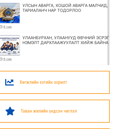
УЛСЫН АВАРГА, ХОШОЙ АВАРГА МАЛЧИД,
ТАРИАЛАНЧ НАР ТОДОРЛОО
6 сар
УЛААНБУРХАН, УЛААНУУД ӨВЧНИЙ ЭСРЭГ
НЭМЭЛТ ДАРХЛААЖУУЛАЛТ ХИЙЖ БАЙНА
6 сар
ТӨРИЙН ЖИНХЭНЭ АЛБАН ХААГЧИЙГ
ШИЛЖҮҮЛЭХ, СЭЛГЭН АЖИЛЛУУЛАХ
ТУХАЙ ЗАР
Хөгжлийн хэтийн зорилт
6 сар
УИХ-ЫН ДАРГА Н.УЧРАЛ МАРШАЛ
ХОРЛООГИЙН ЧОЙБАЛСАНГИЙН
Таван жилийн үндсэн чиглэл
ХӨШӨӨНД ЦЭЦЭГ ӨРГӨЛӨӨ
6 сар