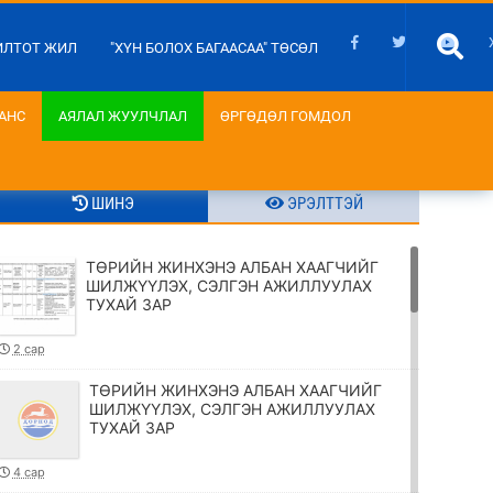
ИЛТОТ ЖИЛ
"ХҮН БОЛОХ БАГААСАА" ТӨСӨЛ
АНС
АЯЛАЛ ЖУУЛЧЛАЛ
ӨРГӨДӨЛ ГОМДОЛ
ШИНЭ
ЭРЭЛТТЭЙ
ТӨРИЙН ЖИНХЭНЭ АЛБАН ХААГЧИЙГ
ШИЛЖҮҮЛЭХ, СЭЛГЭН АЖИЛЛУУЛАХ
ТУХАЙ ЗАР
2 сар
ТӨРИЙН ЖИНХЭНЭ АЛБАН ХААГЧИЙГ
ШИЛЖҮҮЛЭХ, СЭЛГЭН АЖИЛЛУУЛАХ
ТУХАЙ ЗАР
4 сар