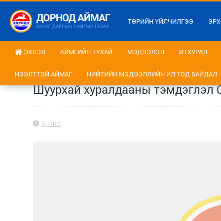
ТӨРИЙН ҮЙЛЧИЛГЭЭ
ЭРХ
ЭХЛЭЛ
АЙМГИЙН ТУХАЙ
МЭДЭЭЛЭЛ
ИТХУРАЛ
НЭЭЛТТЭЙ АЙМАГ
НИЙТИЙН МЭДЭЭЛЛИЙН ИЛ ТОД БАЙДАЛ
Шуурхай хуралдааны тэмдэглэл 03
5 жил