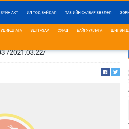
 ЗҮЙН АКТ
ИЛ ТОД БАЙДАЛ
ТАЗ-ИЙН САЛБАР ЗӨВЛӨЛ
ЗОР
УДИРДЛАГА
ЗДТГАЗАР
СУМД
БАЙГУУЛЛАГА
ШИЛЭН Д
 /2021.03.22/