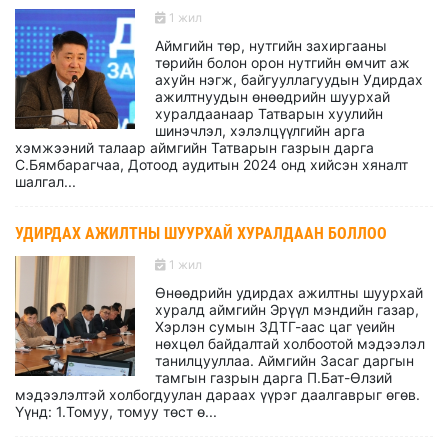
1 жил
Аймгийн төр, нутгийн захиргааны
төрийн болон орон нутгийн өмчит аж
ахуйн нэгж, байгууллагуудын Удирдах
ажилтнуудын өнөөдрийн шуурхай
хуралдаанаар Татварын хуулийн
шинэчлэл, хэлэлцүүлгийн арга
хэмжээний талаар аймгийн Татварын газрын дарга
С.Бямбарагчаа, Дотоод аудитын 2024 онд хийсэн хяналт
шалгал...
УДИРДАХ АЖИЛТНЫ ШУУРХАЙ ХУРАЛДААН БОЛЛОО
1 жил
Өнөөдрийн удирдах ажилтны шуурхай
хуралд аймгийн Эрүүл мэндийн газар,
Хэрлэн сумын ЗДТГ-аас цаг үеийн
нөхцөл байдалтай холбоотой мэдээлэл
танилцууллаа. Аймгийн Засаг даргын
тамгын газрын дарга П.Бат-Өлзий
мэдээлэлтэй холбогдуулан дараах үүрэг даалгаврыг өгөв.
Үүнд: 1.Томуу, томуу төст ө...