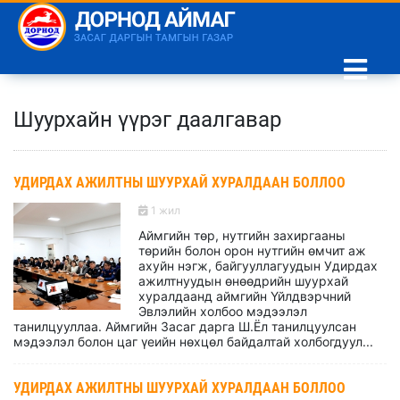
Шуурхайн үүрэг даалгавар
УДИРДАХ АЖИЛТНЫ ШУУРХАЙ ХУРАЛДААН БОЛЛОО
1 жил
Аймгийн төр, нутгийн захиргааны
төрийн болон орон нутгийн өмчит аж
ахуйн нэгж, байгууллагуудын Удирдах
ажилтнуудын өнөөдрийн шуурхай
хуралдаанд аймгийн Үйлдвэрчний
Эвлэлийн холбоо мэдээлэл
танилцууллаа. Аймгийн Засаг дарга Ш.Ёл танилцуулсан
мэдээлэл болон цаг үеийн нөхцөл байдалтай холбогдуул...
УДИРДАХ АЖИЛТНЫ ШУУРХАЙ ХУРАЛДААН БОЛЛОО