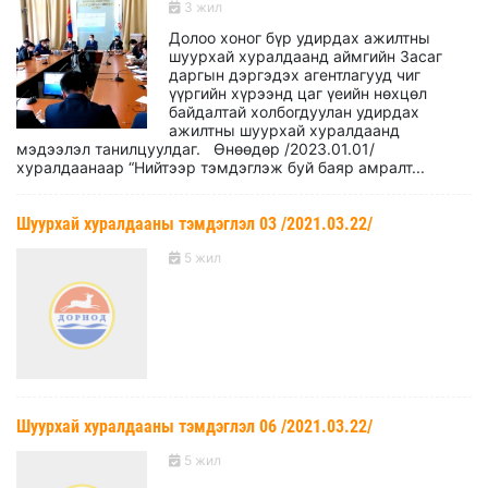
3 жил
Долоо хоног бүр удирдах ажилтны
шуурхай хуралдаанд аймгийн Засаг
даргын дэргэдэх агентлагууд чиг
үүргийн хүрээнд цаг үеийн нөхцөл
байдалтай холбогдуулан удирдах
ажилтны шуурхай хуралдаанд
мэдээлэл танилцуулдаг. Өнөөдөр /2023.01.01/
хуралдаанаар “Нийтээр тэмдэглэж буй баяр амралт...
Шуурхай хуралдааны тэмдэглэл 03 /2021.03.22/
5 жил
Шуурхай хуралдааны тэмдэглэл 06 /2021.03.22/
5 жил