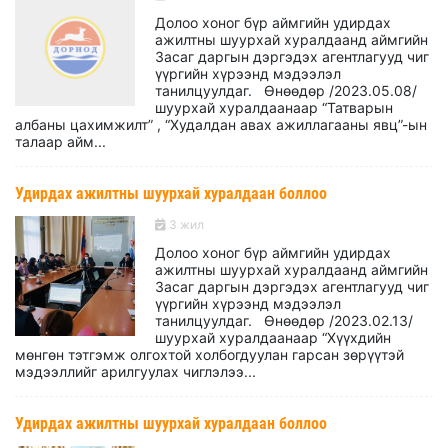
Долоо хоног бүр аймгийн удирдах
ажилтны шуурхай хуралдаанд аймгийн
Засаг даргын дэргэдэх агентлагууд чиг
үүргийн хүрээнд мэдээлэл
танилцуулдаг. Өнөөдөр /2023.05.08/
шуурхай хуралдаанаар “Татварын
албаны цахимжилт” , “Худалдан авах ажиллагааны явц”-ын
талаар айм...
Удирдах ажилтны шуурхай хуралдаан боллоо
3 жил
Долоо хоног бүр аймгийн удирдах
ажилтны шуурхай хуралдаанд аймгийн
Засаг даргын дэргэдэх агентлагууд чиг
үүргийн хүрээнд мэдээлэл
танилцуулдаг. Өнөөдөр /2023.02.13/
шуурхай хуралдаанаар “Хүүхдийн
мөнгөн тэтгэмж олгохтой холбогдуулан гарсан зөрүүтэй
мэдээллийг арилгуулах чиглэлээ...
Удирдах ажилтны шуурхай хуралдаан боллоо