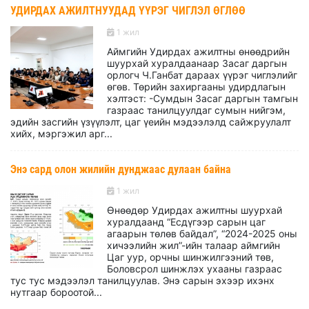
УДИРДАХ АЖИЛТНУУДАД ҮҮРЭГ ЧИГЛЭЛ ӨГЛӨӨ
1 жил
Аймгийн Удирдах ажилтны өнөөдрийн
шуурхай хуралдаанаар Засаг даргын
орлогч Ч.Ганбат дараах үүрэг чиглэлийг
өгөв. Төрийн захиргааны удирдлагын
хэлтэст: -Сумдын Засаг даргын тамгын
газраас танилцуулдаг сумын нийгэм,
эдийн засгийн үзүүлэлт, цаг үeийн мэдээлэлд сайжруулалт
хийх, мэргэжил арг...
Энэ сард олон жилийн дунджаас дулаан байна
1 жил
Өнөөдөр Удирдах ажилтны шуурхай
хуралдаанд “Есдүгээр сарын цаг
агаарын төлөв байдал”, “2024-2025 оны
хичээлийн жил”-ийн талаар аймгийн
Цаг уур, орчны шинжилгээний төв,
Боловсрол шинжлэх ухааны газраас
тус тус мэдээлэл танилцуулав. Энэ сарын эхээр ихэнх
нутгаар бороотой...