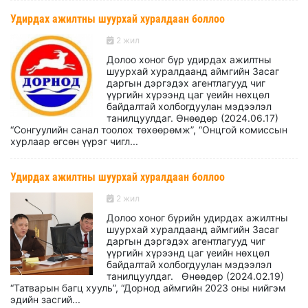
Удирдах ажилтны шуурхай хуралдаан боллоо
2 жил
Долоо хоног бүр удирдах ажилтны
шуурхай хуралдаанд аймгийн Засаг
даргын дэргэдэх агентлагууд чиг
үүргийн хүрээнд цаг үеийн нөхцөл
байдалтай холбогдуулан мэдээлэл
танилцуулдаг. Өнөөдөр (2024.06.17)
“Сонгуулийн санал тоолох төхөөрөмж”, “Онцгой комиссын
хурлаар өгсөн үүрэг чигл...
Удирдах ажилтны шуурхай хуралдаан боллоо
2 жил
Долоо хоног бүрийн удирдах ажилтны
шуурхай хуралдаанд аймгийн Засаг
даргын дэргэдэх агентлагууд чиг
үүргийн хүрээнд цаг үеийн нөхцөл
байдалтай холбогдуулан мэдээлэл
танилцуулдаг. Өнөөдөр (2024.02.19)
“Татварын багц хууль”, “Дорнод аймгийн 2023 оны нийгэм
эдийн засгий...