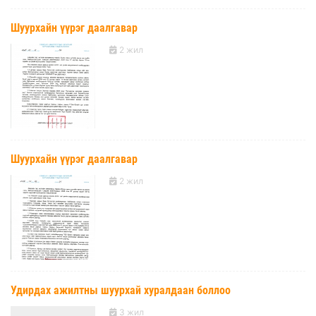
Шуурхайн үүрэг даалгавар
2 жил
Шуурхайн үүрэг даалгавар
2 жил
Удирдах ажилтны шуурхай хуралдаан боллоо
3 жил