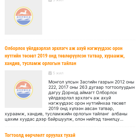
Олборлох үйлдвэрлэл эрхлэгч аж ахуй нэгжүүдээс орон
нутгийн төсөвт 2019 онд төвлөрүүлсэн татвар, хураамж,
хандив, тусламж орлогын тайлан
5 жил
Монгол улсын Засгийн газрын 2012 оны
222, 2017 оны 263 дугаар тогтоолуудын
дагуу Дорнод аймагт Олборлох
үйлдвэрлэл эрхлэгч аж ахуй
нэгжүүдээс орон нутгийнхаа төсөвт
2019 онд хүлээн авсан татвар,
хураамж, хандив, тусламжийн орлогын тайланг албаны
цахим хуудас дээр байршуулж, олон нийтэд танилцу...
Тогтоолд өөрчлөлт оруулах тухай