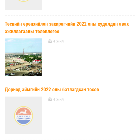
Төсвийн ерөнхийлөн захирагчийн 2022 оны худалдан авах
ажиллагааны төлөвлөгөө
4 жил
Дорнод аймгийн 2022 оны батлагдсан төсөв
4 жил