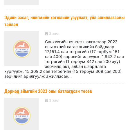
Эдийн засаг, нийгмийн хөгжлийн үзүүлэлт, үйл ажиллагааны
тайлан
3 жил
Санхүүгийн хяналт шалгалтаар 2022
оны эхний хагас жилийн байдлаар
17,151.4 сая төгрөгийн (17 тэрбум 151
сая 400) зөрчлийг илрүүлж, 1,842.2 сая
төгрөгийн (1 тэрбум 842 сая 200 зуу)
зөрчилд акт, албан шаардлага
хүргүүлж, 15,309.2 сая төгрөгийн (15 тэрбум 309 сая 200)
зөрчлийг арилгуулж ажилласан...
Дорнод аймгийн 2023 оны батлагдсан төсөв
3 жил