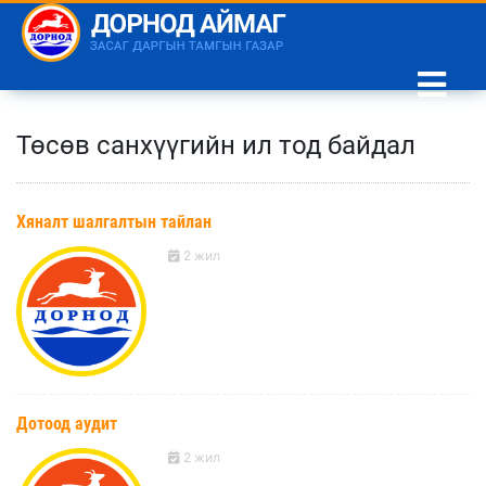
Төсөв санхүүгийн ил тод байдал
Хяналт шалгалтын тайлан
2 жил
Дотоод аудит
2 жил