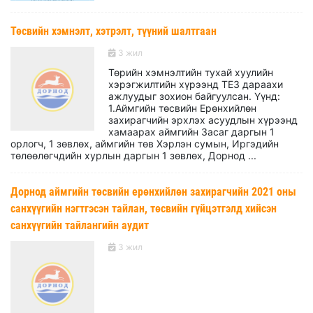
Төсвийн хэмнэлт, хэтрэлт, түүний шалтгаан
3 жил
Төрийн хэмнэлтийн тухай хуулийн
хэрэгжилтийн хүрээнд ТЕЗ дараахи
ажлуудыг зохион байгуулсан. Үүнд:
1.Аймгийн төсвийн Ерөнхийлөн
захирагчийн эрхлэх асуудлын хүрээнд
хамаарах аймгийн Засаг даргын 1
орлогч, 1 зөвлөх, аймгийн төв Хэрлэн сумын, Иргэдийн
төлөөлөгчдийн хурлын даргын 1 зөвлөх, Дорнод ...
Дорнод аймгийн төсвийн ерөнхийлөн захирагчийн 2021 оны
санхүүгийн нэгтгэсэн тайлан, төсвийн гүйцэтгэлд хийсэн
санхүүгийн тайлангийн аудит
3 жил