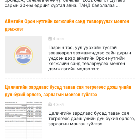
сарын 30-ны өдрийг хүртэл авна. ТАНД баярлалаа ...
Аймгийн Орон нутгийн хөгжлийн санд төвлөрүүлэх мөнгөн
дэмжлэг
4 жил
Газрын тос, уул уурхайн тусгай
зөвшөөрөл эзэмшигчдээс сайн дурын
үндсэн дээр аймгийн Орон нутгийн
хөгжлийн санд төвлөрүүлэх мөнгөн
дэмжлэгийн мэдээлэл:
Цалингийн зардлаас бусад таван сая төгрөгөөс дээш үнийн
дүн бүхий орлого, зарлагын мөнгөн гүйлгээ
4 жил
Цалингийн зардлаас бусад таван сая
төгрөгөөс дээш үнийн дүн бүхий орлого,
зарлагын мөнгөн гүйлгээ