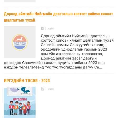
Дорнод аймгийн Нийгмийн даатгалын хэлтэст хийсэн хяналт
шалгалтын тухай
3 жил
Дорнод аймгийн Нийгмийн даатгалын
хэлтэст хийсэн хяналт шалгалтын тухай
Сангийн яамны Санхүүгийн хяналт,
эрсдэлийн удирдлагын газрын 2023
оны үйл ажиллагааны төлөвлөгөө,
Дорнод аймгийн Засаг даргын
дэргэдэх Санхүүгийн хяналт, аудитын албаны 2023 оны
нэгдсэн төлөвлөгөөнд тус тус тусгагдсаны дагуу Са...
ИРГЭДИЙН ТӨСӨВ - 2023
3 жил