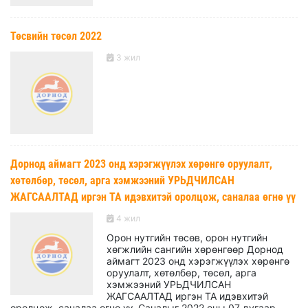
Төсвийн төсөл 2022
3 жил
Дорнод аймагт 2023 онд хэрэгжүүлэх хөрөнгө оруулалт,
хөтөлбөр, төсөл, арга хэмжээний УРЬДЧИЛСАН
ЖАГСААЛТАД иргэн ТА идэвхитэй оролцож, саналаа өгнө үү
4 жил
Орон нутгийн төсөв, орон нутгийн
хөгжлийн сангийн хөрөнгөөр Дорнод
аймагт 2023 онд хэрэгжүүлэх хөрөнгө
оруулалт, хөтөлбөр, төсөл, арга
хэмжээний УРЬДЧИЛСАН
ЖАГСААЛТАД иргэн ТА идэвхитэй
оролцож, саналаа өгнө үү. Саналыг 2022 оны 07 дугаар