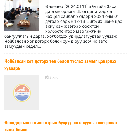
Өнөөдөр (2024.01.11) аймгийн Засаг
даргын орлогч Ш.Ёл цаг агаарын
нөхцөл байдал хүндэрч 2024 оны 01
дүгээр сарын 12-13 шилжих шөнө цас
ахиу хэмжээгээр орохтой
холбоотойгоор мэргэжлийн
байгууллагын дарга, холбогдох удирдлагуудтай уулзаж
Чойбалсан хот доторх болон сумд руу зорчих авто
замуудын хөдөл...
Чойбалсан хот доторх төв болон туслах замыг цэвэрлэх
хуваарь
2 жил
Өнөөдөр мэнэнгийн отрын бүсрүү шатахууны тээвэрлэлт
хийж байна