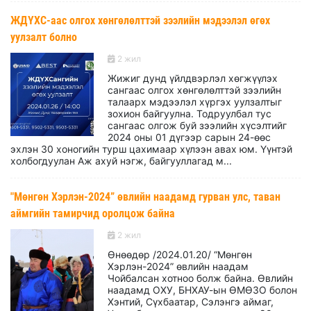
ЖДҮХС-аас олгох хөнгөлөлттэй зээлийн мэдээлэл өгөх
уулзалт болно
2 жил
Жижиг дунд үйлдвэрлэл хөгжүүлэх
сангаас олгох хөнгөлөлттэй зээлийн
талаарх мэдээлэл хүргэх уулзалтыг
зохион байгуулна. Тодруулбал тус
сангаас олгож буй зээлийн хүсэлтийг
2024 оны 01 дүгээр сарын 24-өөс
эхлэн 30 хоногийн турш цахимаар хүлээн авах юм. Үүнтэй
холбогдуулан Аж ахуй нэгж, байгууллагад м...
"Мөнгөн Хэрлэн-2024” өвлийн наадамд гурван улс, таван
аймгийн тамирчид оролцож байна
2 жил
Өнөөдөр /2024.01.20/ “Мөнгөн
Хэрлэн-2024” өвлийн наадам
Чойбалсан хотноо болж байна. Өвлийн
наадамд ОХУ, БНХАУ-ын ӨМӨЗО болон
Хэнтий, Сүхбаатар, Сэлэнгэ аймаг,