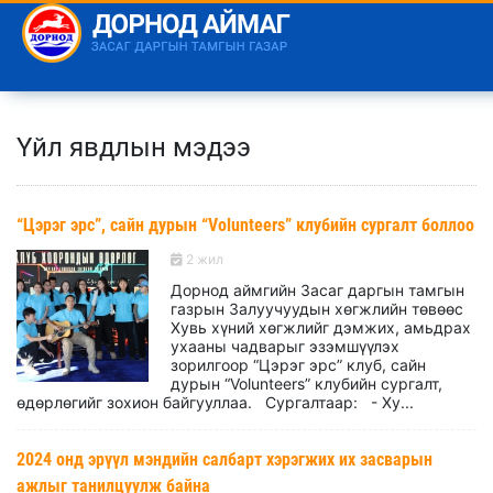
Үйл явдлын мэдээ
“Цэрэг эрс”, сайн дурын “Volunteers” клубийн сургалт боллоо
2 жил
Дорнод аймгийн Засаг даргын тамгын
газрын Залуучуудын хөгжлийн төвөөс
Хувь хүний хөгжлийг дэмжих, амьдрах
ухааны чадварыг эзэмшүүлэх
зорилгоор “Цэрэг эрс” клуб, сайн
дурын “Volunteers” клубийн сургалт,
өдөрлөгийг зохион байгууллаа. Сургалтаар: - Ху...
2024 онд эрүүл мэндийн салбарт хэрэгжих их засварын
ажлыг танилцуулж байна