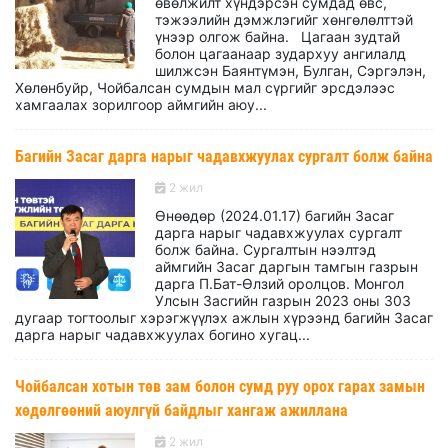
өвөлжилт хүндэрсэн сумдад өвс,
тэжээлийн дэмжлэгийг хөнгөлөлттэй
үнээр олгож байна. Цагаан зудтай
болон цагаанаар зудархуу ангилалд
шилжсэн Баянтүмэн, Булган, Сэргэлэн,
Хөлөнбуйр, Чойбалсан сумдын мал сүргийг эрсдэлээс
хамгаалах зорилгоор аймгийн аюу...
Багийн Засаг дарга нарыг чадавхжуулах сургалт болж байна
2 жил
Өнөөдөр (2024.01.17) багийн Засаг
дарга нарыг чадавхжуулах сургалт
болж байна. Сургалтын нээлтэд
аймгийн Засаг даргын тамгын газрын
дарга П.Бат-Өлзий оролцов. Монгол
Улсын Засгийн газрын 2023 оны 303
дугаар тогтоолыг хэрэгжүүлэх ажлын хүрээнд багийн Засаг
дарга нарыг чадавхжуулах богино хугац...
Чойбалсан хотын төв зам болон сумд руу орох гарах замын
хөдөлгөөний аюулгүй байдлыг хангаж ажиллана
2 жил