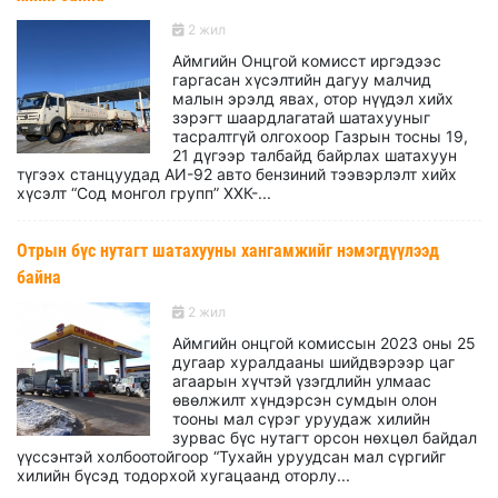
2 жил
Аймгийн Онцгой комисст иргэдээс
гаргасан хүсэлтийн дагуу малчид
малын эрэлд явах, отор нүүдэл хийх
зэрэгт шаардлагатай шатахууныг
тасралтгүй олгохоор Газрын тосны 19,
21 дүгээр талбайд байрлах шатахуун
түгээх станцуудад АИ-92 авто бензиний тээвэрлэлт хийх
хүсэлт “Сод монгол групп” ХХК-...
Отрын бүс нутагт шатахууны хангамжийг нэмэгдүүлээд
байна
2 жил
Аймгийн онцгой комиссын 2023 оны 25
дугаар хуралдааны шийдвэрээр цаг
агаарын хүчтэй үзэгдлийн улмаас
өвөлжилт хүндэрсэн сумдын олон
тооны мал сүрэг уруудаж хилийн
зурвас бүс нутагт орсон нөхцөл байдал
үүссэнтэй холбоотойгоор “Тухайн уруудсан мал сүргийг
хилийн бүсэд тодорхой хугацаанд оторлу...