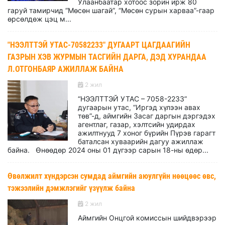
Улаанбаатар хотоос зорин ирж 80
гаруй тамирчид “Мөсөн шагай”, “Мөсөн сурын харваа”-гаар
өрсөлдөж цэц м...
"НЭЭЛТТЭЙ УТАС-70582233" ДУГААРТ ЦАГДААГИЙН
ГАЗРЫН ХЭВ ЖУРМЫН ТАСГИЙН ДАРГА, ДЭД ХУРАНДАА
Л.ОТГОНБАЯР АЖИЛЛАЖ БАЙНА
2 жил
“НЭЭЛТТЭЙ УТАС – 7058-2233”
дугаарын утас, “Иргэд хүлээн авах
төв”-д, аймгийн Засаг даргын дэргэдэх
агентлаг, газар, хэлтсийн удирдах
ажилтнууд 7 хоног бүрийн Пүрэв гарагт
баталсан хуваарийн дагуу ажиллаж
байна. Өнөөдөр 2024 оны 01 дүгээр сарын 18-ны өдөр...
Өвөлжилт хүндэрсэн сумдад аймгийн аюулгүйн нөөцөөс өвс,
тэжээлийн дэмжлэгийг үзүүлж байна
2 жил
Аймгийн Онцгой комиссын шийдвэрээр