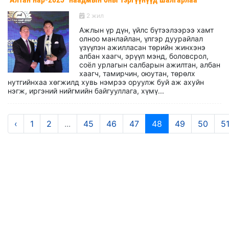
2 жил
Ажлын үр дүн, үйлс бүтээлээрээ хамт
олноо манлайлан, үлгэр дуурайлал
үзүүлэн ажилласан төрийн жинхэнэ
албан хаагч, эрүүл мэнд, боловсрол,
соёл урлагын салбарын ажилтан, албан
хаагч, тамирчин, оюутан, төрөлх
нутгийнхаа хөгжилд хувь нэмрээ оруулж буй аж ахуйн
нэгж, иргэний нийгмийн байгууллага, хүмү...
‹
1
2
...
45
46
47
48
49
50
5