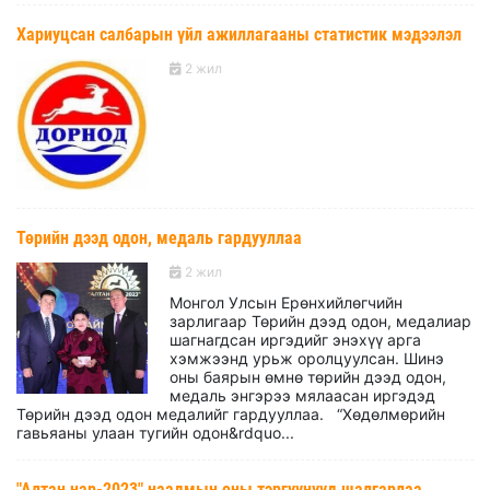
Хариуцсан салбарын үйл ажиллагааны статистик мэдээлэл
2 жил
Төрийн дээд одон, медаль гардууллаа
2 жил
Монгол Улсын Ерөнхийлөгчийн
зарлигаар Төрийн дээд одон, медалиар
шагнагдсан иргэдийг энэхүү арга
хэмжээнд урьж оролцуулсан. Шинэ
оны баярын өмнө төрийн дээд одон,
медаль энгэрээ мялаасан иргэдэд
Төрийн дээд одон медалийг гардууллаа. “Хөдөлмөрийн
гавьяаны улаан тугийн одон&rdquo...
"Алтан нар-2023" наадмын оны тэргүүнүүд шалгарлаа