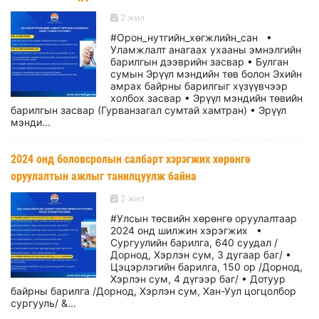
2 жил
#Орон_нутгийн_хөгжлийн_сан •
Уламжлалт анагаах ухааны эмнэлгийн
барилгын дээврийн засвар • Булган
сумын Эрүүл мэндийн төв болон Эхийн
амрах байрны барилгыг хүзүүвчээр
холбох засвар • Эрүүл мэндийн төвийн
барилгын засвар (Гурванзагал сумтай хамтран) • Эрүүл
мэнди...
2024 онд боловсролын салбарт хэрэгжих хөрөнгө
оруулалтын ажлыг танилцуулж байна
2 жил
#Улсын төсвийн хөрөнгө оруулалтаар
2024 онд шилжин хэрэгжих •
Сургуулийн барилга, 640 суудал /
Дорнод, Хэрлэн сум, 3 дугаар баг/ •
Цэцэрлэгийн барилга, 150 ор /Дорнод,
Хэрлэн сум, 4 дүгээр баг/ • Дотуур
байрны барилга /Дорнод, Хэрлэн сум, Хан-Уул цогцолбор
сургууль/ &...