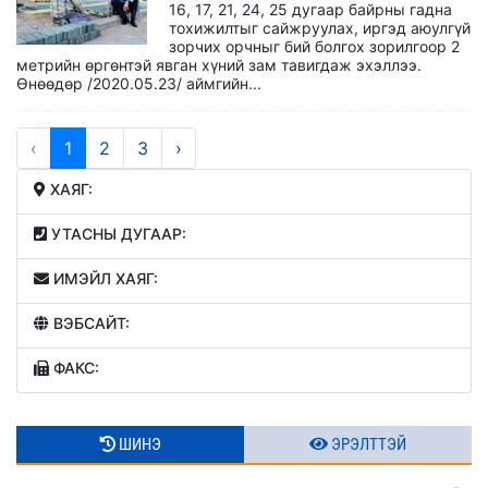
16, 17, 21, 24, 25 дугаар байрны гадна
тохижилтыг сайжруулах, иргэд аюулгүй
зорчих орчныг бий болгох зорилгоор 2
метрийн өргөнтэй явган хүний зам тавигдаж эхэллээ.
Ѳнѳѳдѳр /2020.05.23/ аймгийн...
‹
1
2
3
›
ХАЯГ:
УТАСНЫ ДУГААР:
ИМЭЙЛ ХАЯГ:
ВЭБСАЙТ:
ФАКС:
ШИНЭ
ЭРЭЛТТЭЙ