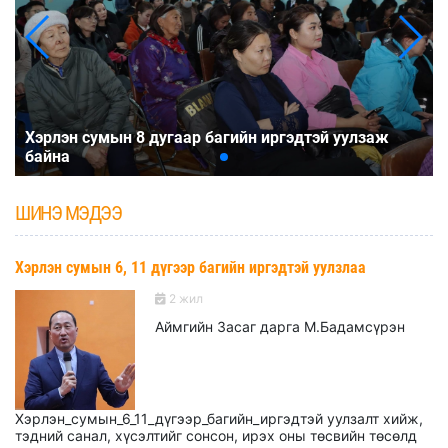
Хэрлэн сумын 8 дугаар багийн иргэдтэй уулзаж
байна
ШИНЭ МЭДЭЭ
Хэрлэн сумын 6, 11 дүгээр багийн иргэдтэй уулзлаа
2 жил
Аймгийн Засаг дарга М.Бадамсүрэн
Хэрлэн_сумын_6_11_дүгээр_багийн_иргэдтэй уулзалт хийж,
тэдний санал, хүсэлтийг сонсон, ирэх оны төсвийн төсөлд