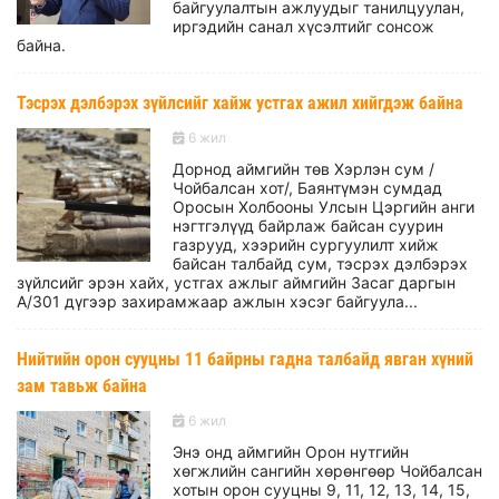
байгуулалтын ажлуудыг танилцуулан,
иргэдийн санал хүсэлтийг сонсож
байна.
Тэсрэх дэлбэрэх зүйлсийг хайж устгах ажил хийгдэж байна
6 жил
Дорнод аймгийн төв Хэрлэн сум /
Чойбалсан хот/, Баянтүмэн сумдад
Оросын Холбооны Улсын Цэргийн анги
нэгтгэлүүд байрлаж байсан суурин
газрууд, хээрийн сургуулилт хийж
байсан талбайд сум, тэсрэх дэлбэрэх
зүйлсийг эрэн хайх, устгах ажлыг аймгийн Засаг даргын
А/301 дүгээр захирамжаар ажлын хэсэг байгуула...
Нийтийн орон сууцны 11 байрны гадна талбайд явган хүний
зам тавьж байна
6 жил
Энэ онд аймгийн Орон нутгийн
хөгжлийн сангийн хөрөнгөөр Чойбалсан
хотын орон сууцны 9, 11, 12, 13, 14, 15,