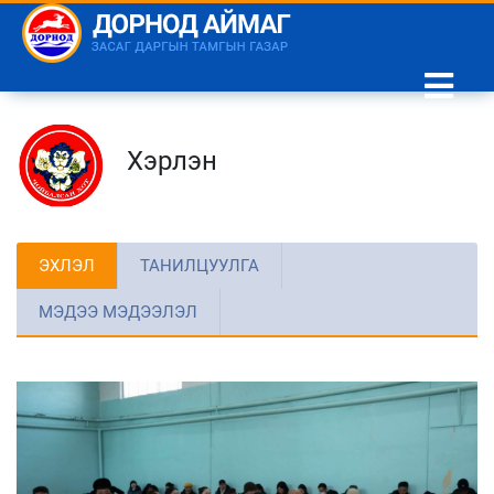
Хэрлэн
ЭХЛЭЛ
ТАНИЛЦУУЛГА
МЭДЭЭ МЭДЭЭЛЭЛ