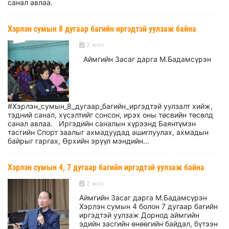
санал авлаа.
Хэрлэн сумын 8 дугаар багийн иргэдтэй уулзаж байна
2 жил
Аймгийн Засаг дарга М.Бадамсүрэн
#Хэрлэн_сумын_8_дугаар_багийн_иргэдтэй уулзалт хийж,
тэдний санал, хүсэлтийг сонсон, ирэх оны төсвийн төсөлд
санал авлаа. Иргэдийн саналын хүрээнд Баянтүмэн
тасгийн Спорт заалыг ахмадуудад ашиглуулах, ахмадын
байрыг гаргах, Өрхийн эрүүл мэндийн...
Хэрлэн сумын 4, 7 дугаар багийн иргэдтэй уулзаж байна
2 жил
Аймгийн Засаг дарга М.Бадамсүрэн
Хэрлэн сумын 4 болон 7 дугаар багийн
иргэдтэй уулзаж Дорнод аймгийн
эдийн засгийн өнөөгийн байдал, бүтээн