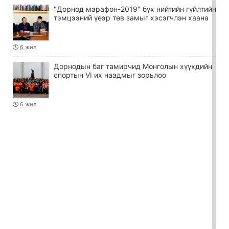
"Дорнод марафон-2019" бүх нийтийн гүйлтийн
тэмцээний үеэр төв замыг хэсэгчлэн хаана
6 жил
Дорнодын баг тамирчид Монголын хүүхдийн
спортын VI их наадмыг зорьлоо
6 жил