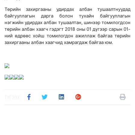
Төрийн захиргааны удирдах албан тушаалтнуудад
байгууллагын дарга болон тухайн байгууллагын
нэгжийн удирдах албан тушаалтан, шинээр томилогдсон
төрийн албан хаагч гэдэгт 2018 оны 01 дүгээр сарын 01-
ний өдрөөс хойш томилогдон ажиллаж байгаа төрийн
захиргааны албан хаагчид хамрагдаж байгаа юм.
ТҮГЭЭХ: