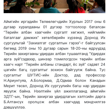
Аймгийн иргэдийн Төлөөлөгчдийн Хурлын 2017 оны 6
дугаар хуралдааны 01 дүгээр тогтоолоор баталсан
“Төрийн албан хаагчийн сургалт хөгжил, нийгмийн
баталгааг дэмжих” хөтөлбөрийн хүрээнд Дорнод Их
сургуультай “Захиалгат сургалтын гэрээ”-г байгуулсан
бөгөөд 2019 оны 10 дугаар сарын 18-20-ны өдрүүдэд
Төрийн захиргааны удирдах албан тушаалтанд “Удирдах
арга зүй”сэдвээр, шинээр томилогдсон төрийн албан
хаагч нарт “Төрийн албаны стандарт, ёс зүй” сэдэвт 24
цагийн багц сургалтыг зохион байгуулж байна. Тус
сургалтыг ШУТИС-ийн Доктор, дэд профессор
Н.Ариунтуяа, А.Болормаа, Д.Одмаа болон Канадын
Мерит төсөл, Дорнод Их сургуулийн багш нар удирдан
явуулж байна. Нээлтийн үйл ажиллагаанд аймгийн
ЗДТГ-ын, Төрийн захиргаа удирдлагын хэлтсийн дарга
Б.Алтансүх оролцож албан хаагчдад мэндчилгээ
дэвшүүллээ.