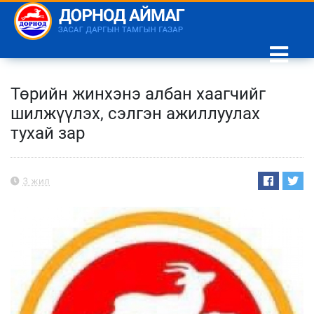
Төрийн жинхэнэ албан хаагчийг
шилжүүлэх, сэлгэн ажиллуулах
тухай зар
3 жил