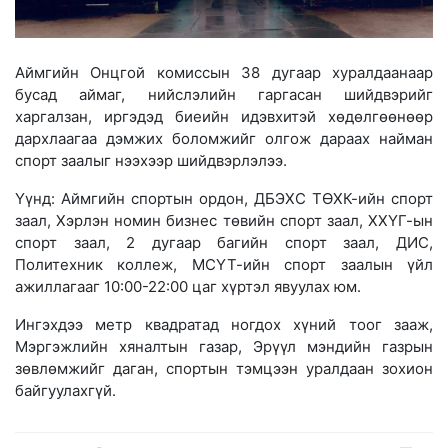
Аймгийн Онцгой комиссын 38 дугаар хуралдаанаар
бусад аймаг, нийслэлийн гаргасан шийдвэрийг
харгалзан, иргэдэд биеийн идэвхитэй хөдөлгөөнөөр
дархлаагаа дэмжих боломжийг олгож дараах найман
спорт заалыг нээхээр шийдвэрлэлээ.
Үүнд: Аймгийн спортын ордон, ДБЭХС ТӨХК-ийн спорт
заал, Хэрлэн номин бизнес төвийн спорт заал, ХХҮГ-ын
спорт заал, 2 дугаар багийн спорт заал, ДИС,
Политехник коллеж, МСҮТ-ийн спорт заалын үйл
ажиллагааг 10:00-22:00 цаг хүртэл явуу
лах юм.
Ингэхдээ метр квадратад ногдох хүний тоог зааж,
Мэргэжлийн хяналтын газар, Эрүүл мэндийн газрын
зөвлөмжийг даган, спортын тэмцээн уралдаан зохион
байгуулахгүй.