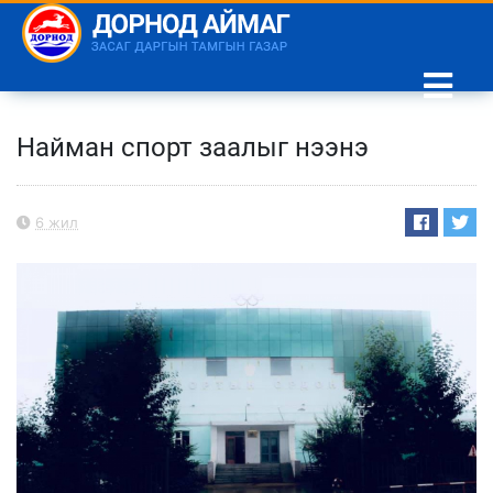
Найман спорт заалыг нээнэ
6 жил