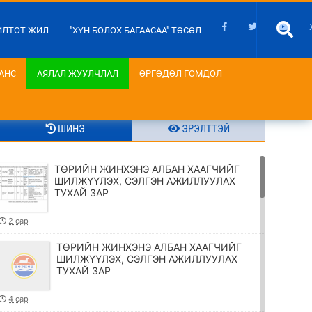
ИЛТОТ ЖИЛ
"ХҮН БОЛОХ БАГААСАА" ТӨСӨЛ
АНС
АЯЛАЛ ЖУУЛЧЛАЛ
ӨРГӨДӨЛ ГОМДОЛ
ШИНЭ
ЭРЭЛТТЭЙ
ТӨРИЙН ЖИНХЭНЭ АЛБАН ХААГЧИЙГ
ШИЛЖҮҮЛЭХ, СЭЛГЭН АЖИЛЛУУЛАХ
ТУХАЙ ЗАР
2 сар
ТӨРИЙН ЖИНХЭНЭ АЛБАН ХААГЧИЙГ
ШИЛЖҮҮЛЭХ, СЭЛГЭН АЖИЛЛУУЛАХ
ТУХАЙ ЗАР
4 сар