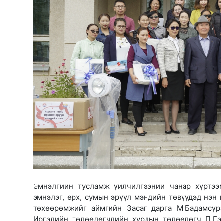
Эмнэлгийн тусламж үйлчилгээний чанар хүртээ
эмнэлэг, өрх, сумын эрүүл мэндийн төвүүдэд нэн
төхөөрөмжийг аймгийн Засаг дарга М.Бадамсүр
Иргэдийн төлөөлөгчдийн хурлын төлөөлөгч П.Гэ