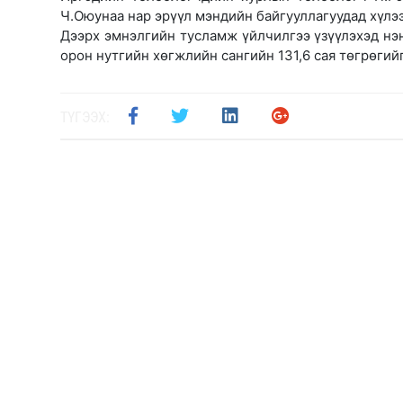
Ч.Оюунаа нар эрүүл мэндийн байгууллагуудад хүлээ
Дээрх эмнэлгийн тусламж үйлчилгээ үзүүлэхэд нэ
орон нутгийн хөгжлийн сангийн 131,6 сая төгрөги
ТҮГЭЭХ: