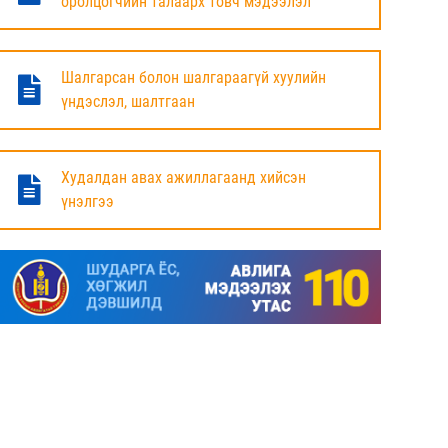
оролцогчийн талаарх товч мэдээлэл
БАЯНДУН СУМЫН ЗАСАГ ДАРГЫН АЖЛЫГ
ХҮЛЭЭЛЦЭЖ БАЙНА
Шалгарсан болон шалгараагүй хуулийн
6 сар
үндэслэл, шалтгаан
МАЛ ТООЛЛОГЫН НЭГДСЭН ДҮНГ
ТАНИЛЦУУЛЛАА.
Худалдан авах ажиллагаанд хийсэн
үнэлгээ
6 сар
ЗАСГИЙН ГАЗРЫН ГИШҮҮД, АЙМАГ,
НИЙСЛЭЛИЙН ИРГЭДИЙН
ТӨЛӨӨЛӨГЧДИЙН ХУРЛЫН ДАРГА, ЗАСАГ
ДАРГА НАРТАЙ ЦАХИМ УУЛЗАЛТ ХИЙЖ
БАЙНА
7 сар
ДОРНОД АЙМАГТ 2025 ОНЫ ЖИЛИЙН
ЭЦСИЙН БАЙДЛААР СОГТУУРУУЛАХ
УНДАА ХУДАЛДАХ, ТҮҮГЭЭР ҮЙЛЧЛЭХ
ТУСГАЙ ЗӨВШӨӨРӨЛ ШИНЭЭР АВАХ
ХҮСЭЛТ ИРҮҮЛСЭН ШИЙДВЭРЛЭСЭН АЖ