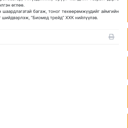
лгэн өглөө.
н шаардлагатай багаж, тоног төхөөрөмжүүдийг аймгийн
йг шийдвэрлэж, “Биомед трейд” ХХК нийлүүлэв.