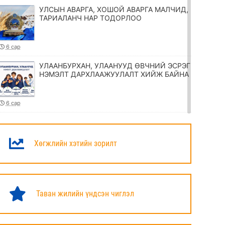
УЛСЫН АВАРГА, ХОШОЙ АВАРГА МАЛЧИД,
ТАРИАЛАНЧ НАР ТОДОРЛОО
6 сар
УЛААНБУРХАН, УЛААНУУД ӨВЧНИЙ ЭСРЭГ
НЭМЭЛТ ДАРХЛААЖУУЛАЛТ ХИЙЖ БАЙНА
6 сар
ТӨРИЙН ЖИНХЭНЭ АЛБАН ХААГЧИЙГ
ШИЛЖҮҮЛЭХ, СЭЛГЭН АЖИЛЛУУЛАХ
ТУХАЙ ЗАР
Хөгжлийн хэтийн зорилт
6 сар
УИХ-ЫН ДАРГА Н.УЧРАЛ МАРШАЛ
ХОРЛООГИЙН ЧОЙБАЛСАНГИЙН
Таван жилийн үндсэн чиглэл
ХӨШӨӨНД ЦЭЦЭГ ӨРГӨЛӨӨ
6 сар