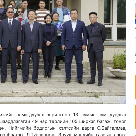
мжийг нэмэгдүүлэх зорилгоор 13 сумын сум дундын
 шаардлагатай 49 нэр төрлийн 105 ширхэг багаж, тоног
эн, Нийгмийн бодлогын хэлтсийн дарга О.Байгалмаа,
рэлбаатар, Л.Түвдэнням, Эрүүл мэндийн газрын дарга