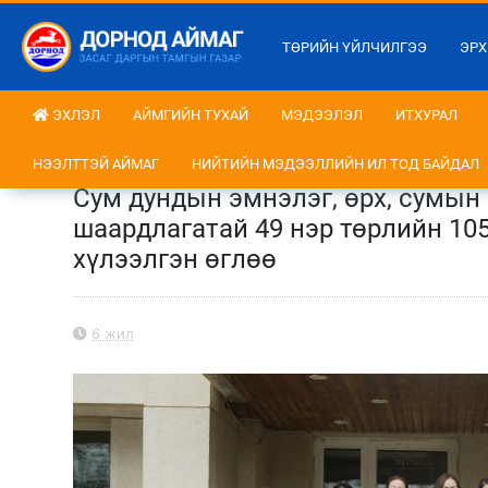
ТӨРИЙН ҮЙЛЧИЛГЭЭ
ЭРХ
ЭХЛЭЛ
АЙМГИЙН ТУХАЙ
МЭДЭЭЛЭЛ
ИТХУРАЛ
НЭЭЛТТЭЙ АЙМАГ
НИЙТИЙН МЭДЭЭЛЛИЙН ИЛ ТОД БАЙДАЛ
Сум дундын эмнэлэг, өрх, сумын
шаардлагатай 49 нэр төрлийн 10
хүлээлгэн өглөө
6 жил