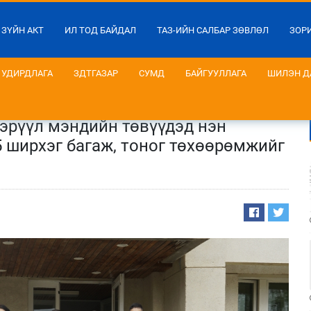
 ЗҮЙН АКТ
ИЛ ТОД БАЙДАЛ
ТАЗ-ИЙН САЛБАР ЗӨВЛӨЛ
ЗОР
УДИРДЛАГА
ЗДТГАЗАР
СУМД
БАЙГУУЛЛАГА
ШИЛЭН Д
 эрүүл мэндийн төвүүдэд нэн
5 ширхэг багаж, тоног төхөөрөмжийг