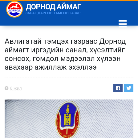
Авлигатай тэмцэх газраас Дорнод
аймагт иргэдийн санал, хүсэлтийг
сонсох, гомдол мэдээлэл хүлээн
авахаар ажиллаж эхэллээ
6 жил