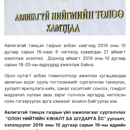
Авлигатай тэмцэх газрын албан хаагчид 2019 оны 10
дугаар сарын 16-наас 6 чиглэлд хуваагдан 21 аймагт
ажиллаж эхэллээ. Дорнод аймагт 2019 оны 10 дугаар
сарын 18-20-ны өдрүүдэд ажиллаж байна.
Орон нутагт албан томилолтоор ажиллах хугацаандаа
авлигын эсрэг хууль тогтоомжийг сурталчлан таниулах,
уулзалт ярилцлага хийх, санал хүсэлтийг сонсох, гомдол
мэдээлэл хүлээн авах зэрэг голчлон иргэдэд чиглэсэн
соён гэгээрүүлэх арга хэмжээг зохион байгуулах юм.
Авлигатай тэмцэх газрын үйл ажиллагааг сурталчлах
“ОЛОН НИЙТИЙН ХЯНАЛТ БА ШУДАРГА ЁС” уулзалт,
хэлэлцүүлэг 2019 оны 10 дугаар сарын 19-ны өдрийн